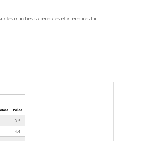
ur les marches supérieures et inférieures lui
rches
Poids
3,8
4,4