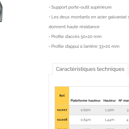
• Support porte-outil supérieure
• Les deux montants en acier galvanisé s
donnent haute résistance
• Profile d’accès 50×20 mm
• Profile d’appui à l’arrière 33×20 mm
Caractéristiques techniques
Ref.
Plateforme hauteur
Hauteur
Nº ma
02.007
0,62m
1,22m
3
02.008
0,84m
1,44m
4