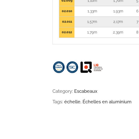
02.009
1,10m
1,70m
5
02.010
1,33m
1,93m
6
02.011
1,57m
2,17m
7
02.012
1,79m
2,39m
8
Category:
Escabeaux
Tags:
échelle
,
Échelles en aluminium