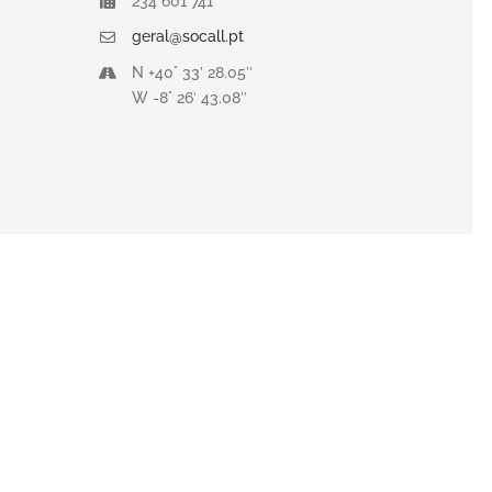
234 601 741
geral@socall.pt
N +40° 33′ 28.05″
W -8° 26′ 43.08″