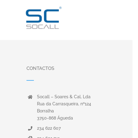
Skip
to
content
CONTACTOS
Socall – Soares & Cal, Lda
Rua da Carrasqueira, nº124
Borralha
3750-868 Águeda
234 622 607