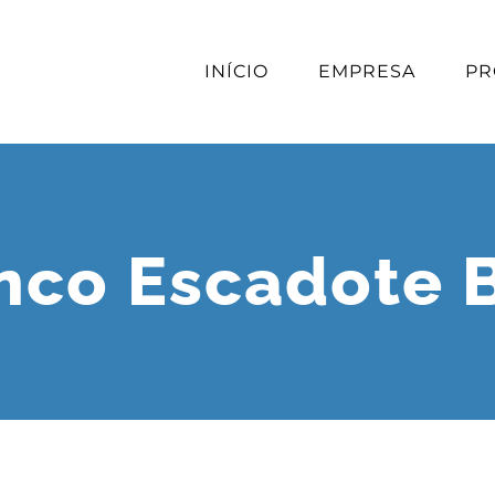
INÍCIO
EMPRESA
PR
nco Escadote B