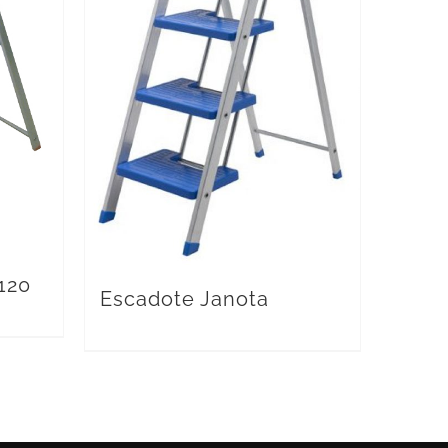
120
Escadote Janota