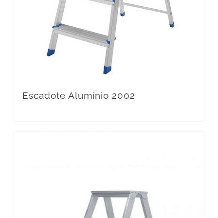
Escadote Alumínio 2002