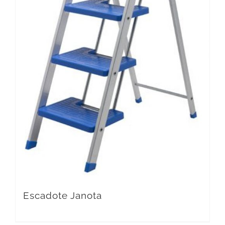
Escadote Janota