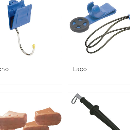
cho
Laço