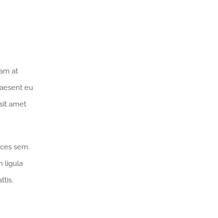
lam at
Praesent eu
 sit amet
ices sem.
 ligula
ttis.