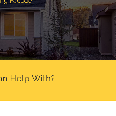
ing Facade
an Help With?