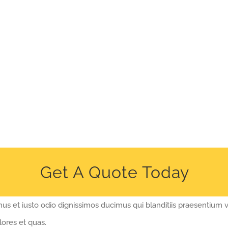
Get A Quote Today
us et iusto odio dignissimos ducimus qui blanditiis praesentium 
lores et quas.