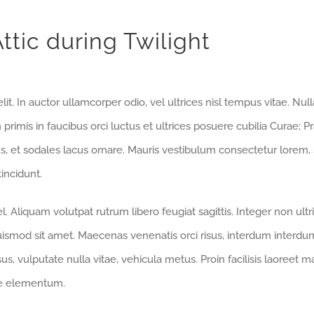
tic during Twilight
it. In auctor ullamcorper odio, vel ultrices nisl tempus vitae. Nul
m primis in faucibus orci luctus et ultrices posuere cubilia Curae; 
ibus, et sodales lacus ornare. Mauris vestibulum consectetur lorem,
incidunt.
 Aliquam volutpat rutrum libero feugiat sagittis. Integer non ultr
smod sit amet. Maecenas venenatis orci risus, interdum interdum
us, vulputate nulla vitae, vehicula metus. Proin facilisis laoreet ma
tae elementum.