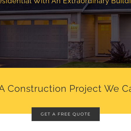
sidential With An Extraordinary Build
A Construction Project We C
GET A FREE QUOTE