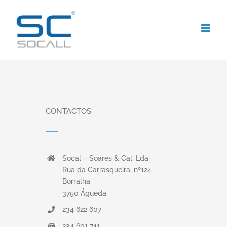
Skip
to
content
CONTACTOS
Socal – Soares & Cal, Lda
Rua da Carrasqueira, nº124
Borralha
3750 Águeda
234 622 607
234 601 741