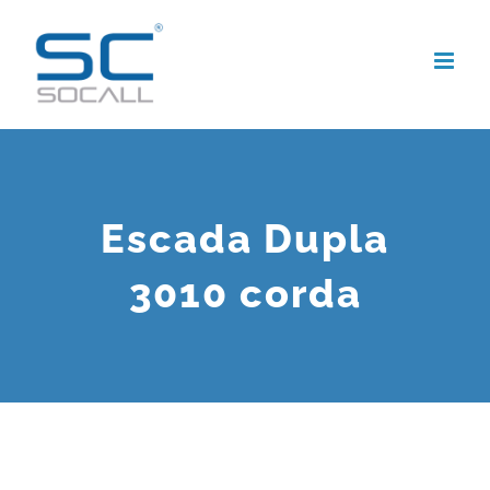
Skip
to
content
Escada Dupla
3010 corda