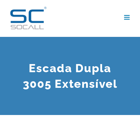
Skip
to
content
Escada Dupla
3005 Extensível