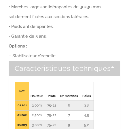
• Marches larges antidérapantes de 30×30 mm
solidement fixées aux sections latérales.
• Pieds antidérapantes.
• Garantie de 5 ans.
Options :
– Stabilisateur d’échelle.
Caractéristiques techniques
Ref.
Hauteur
Profil
Nº marches
Poids
01.201
2,00m
75×22
6
3,8
01.202
2,50m
75×22
7
4,5
01.203
3,00m
75×22
9
5,2