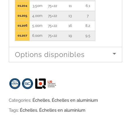
01.204
3,50m
75×22
11
6,1
01.205
4,00m
75×22
13
7
01.206
5,00m
75×22
16
8,2
01.207
6,00m
75×22
19
9,5
Options disponibles
Categories:
Échelles
,
Échelles en aluminium
Tags:
Échelles
,
Échelles en aluminium