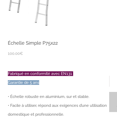
Échelle Simple P75x22
100.00
€
Fabriqué en conformité avec EN131
Garantie de 5 ans
Éche
Sim
• Échelle robuste en aluminium, sur et stable.
P75
• Facile à utiliser, répond aux exigences d’une utilisation
quan
domestique et professionnelle.