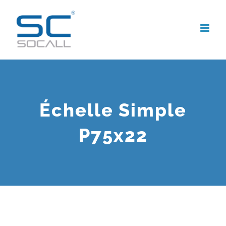
Skip
to
content
Échelle Simple
P75x22